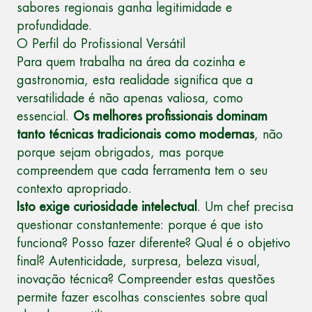
sabores regionais ganha legitimidade e
profundidade.
O Perfil do Profissional Versátil
Para quem trabalha na área da cozinha e
gastronomia, esta realidade significa que a
versatilidade é não apenas valiosa, como
essencial.
Os melhores profissionais dominam
tanto técnicas tradicionais como modernas
, não
porque sejam obrigados, mas porque
compreendem que cada ferramenta tem o seu
contexto apropriado.
Isto exige curiosidade intelectual
. Um chef precisa
questionar constantemente: porque é que isto
funciona? Posso fazer diferente? Qual é o objetivo
final? Autenticidade, surpresa, beleza visual,
inovação técnica? Compreender estas questões
permite fazer escolhas conscientes sobre qual