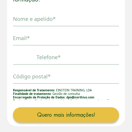
Nome e apelido*
Email*
Telefone*
Código postal*
Responsável de Tratamento:
EINSTEIN TRAINING, LDA
Finalidade de tratamento:
Gestão de consulta.
Encarregado da Proteção de Dados:
dpo@northius.com
Destinatários:
Nenhum dado será transferido, exceto por obrigação
legal. / Direitos: aceder, retificar e excluir os dados, bem como
outros direitos, conforme o explicito na
Política de Privacidade.
Quero mais informações!