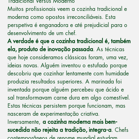
Tradicional Versus Moderno
Muitos profissionais veem a cozinha tradicional e
moderna como opostos irreconciliáveis. Esta
perspetiva é enganadora e até prejudicial para o
desenvolvimento de um chef.
A verdade é que a cozinha tradicional é, também
ela, produto de inovação passada
. As técnicas
que hoje consideramos clássicas foram, uma vez,
ideias novas. Alguém inventou o estufado porque
descobriu que cozinhar lentamente com humidade
produzia resultados superiores. A marinada foi
inventada porque alguém percebeu que ácido e
sal transformavam carne dura em algo comestível.
Estas técnicas persistem porque funcionam, mas
nasceram de experimentação criativa.
Inversamente,
a cozinha moderna mais bem-
sucedida não rejeita a tradição, integra-a
. Chefs
contemporâneos de renome mundial estudam