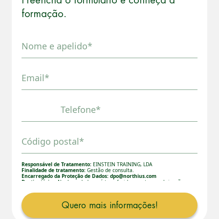
Preencha o formulário e conheça a
formação.
Nome e apelido*
Email*
Telefone*
Código postal*
Responsável de Tratamento:
EINSTEIN TRAINING, LDA
Finalidade de tratamento:
Gestão de consulta.
Encarregado da Proteção de Dados:
dpo@northius.com
Destinatários:
Nenhum dado será transferido, exceto por obrigação
legal. / Direitos: aceder, retificar e excluir os dados, bem como
outros direitos, conforme o explicito na
Política de Privacidade.
Quero mais informações!