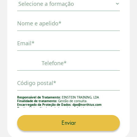
Nome e apelido*
Email*
Telefone*
Código postal*
Responsável de Tratamento:
EINSTEIN TRAINING, LDA
Finalidade de tratamento:
Gestão de consulta.
Encarregado da Proteção de Dados:
dpo@northius.com
Destinatários:
Nenhum dado será transferido, exceto por
obrigação legal. / Direitos: aceder, retificar e excluir os dados,
bem como outros direitos, conforme o explicito na
Política de
Privacidade.
Enviar