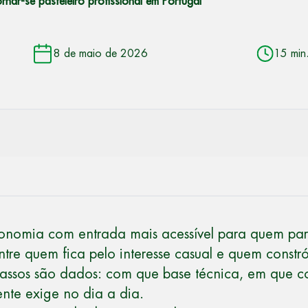
rnar-se pasteleiro profissional em Portugal
8 de maio de 2026
15 min
ronomia com entrada mais acessível para quem part
tre quem fica pelo interesse casual e quem constró
assos são dados: com que base técnica, em que c
ente exige no dia a dia.