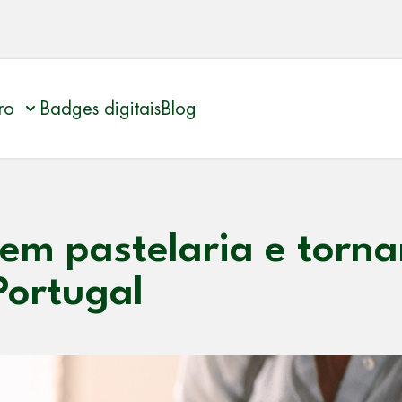
ro
Badges digitais
Blog
m pastelaria e tornar
Portugal