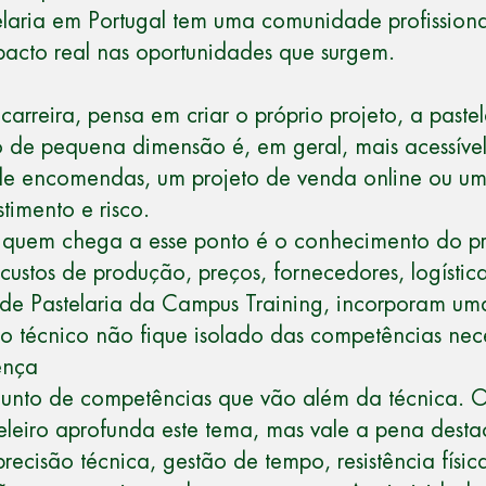
telaria em Portugal tem uma comunidade profissiona
acto real nas oportunidades que surgem.
rreira, pensa em criar o próprio projeto, a pastel
o de pequena dimensão é, em geral, mais acessível
 de encomendas, um projeto de venda online ou u
timento e risco.
 a quem chega a esse ponto é o conhecimento do p
 custos de produção, preços, fornecedores, logísti
 de Pastelaria da Campus Training
, incorporam u
 técnico não fique isolado das competências nece
ença
njunto de competências que vão além da técnica. O
eleiro
aprofunda este tema, mas vale a pena desta
precisão técnica, gestão de tempo, resistência fís