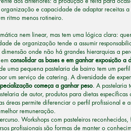
ente dos anteriores: a produção é feita para ocas
ge organização e capacidade de adaptar receitas 
m ritmo menos rotineiro.
omática nem linear, mas tem uma lógica clara: qu
dade de organização tende a assumir responsabilid
 dimensão onde não há grandes hierarquias a perc
r em
consolidar as bases e em ganhar exposição a d
 de uma pequena pastelaria de bairro tem um perf
or um serviço de catering. A diversidade de exper
specialização começa a ganhar peso
. A pastelaria
pastelaria de autor, produtos para dietas específic
s áreas permite diferenciar o perfil profissional e
m melhor remuneração.
percurso. Workshops com pasteleiros reconhecidos,
rsos profissionais são formas de manter o conhecim