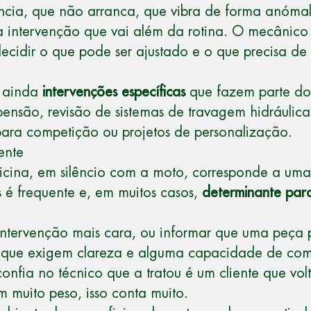
ncia, que não arranca, que vibra de forma anóm
ma intervenção que vai além da rotina. O
mecânico
cidir o que pode ser ajustado e o que precisa de s
á ainda
intervenções específicas
que fazem parte do
ensão, revisão de sistemas de travagem hidráulica,
 para competição ou projetos de personalização.
ente
cina, em silêncio com a moto, corresponde a uma 
s é frequente e, em muitos casos,
determinante par
uma intervenção mais cara, ou informar que uma pe
es que exigem clareza e alguma capacidade de co
nfia no técnico que a tratou é um cliente que vol
 muito peso, isso conta muito.