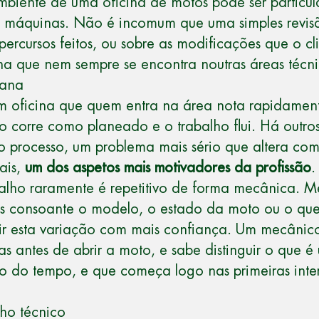
biente de uma oficina de motos pode ser particula
as máquinas. Não é incomum que uma simples revis
 percursos feitos, ou sobre as modificações que o 
a que nem sempre se encontra noutras áreas técni
mana
m oficina que quem entra na área
nota rapidamente
o corre como planeado e o trabalho flui. Há outr
o processo, um problema mais sério que altera com
nais,
um dos aspetos mais motivadores da profissão
.
abalho raramente é repetitivo de forma mecânica. 
s consoante o modelo, o estado da moto ou o que 
ir esta variação com mais confiança. Um mecânic
s antes de abrir a moto, e sabe distinguir o que 
go do tempo, e que começa logo nas primeiras in
lho técnico