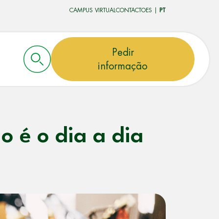
CAMPUS VIRTUAL
CONTACTO
ES
|
PT
Pedir
informação
 é o dia a dia