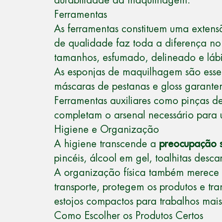
durabilidade da maquilhagem.
Ferramentas
As ferramentas constituem uma exte
de qualidade faz toda a diferença no r
tamanhos, esfumado, delineado e lábi
As esponjas de maquilhagem são essenc
máscaras de pestanas e gloss garantem
Ferramentas auxiliares como pinças de
completam o arsenal necessário para u
Higiene e Organização
A higiene transcende a
preocupação s
pincéis, álcool em gel, toalhitas des
A organização física também merece a
transporte, protegem os produtos e tr
estojos compactos para trabalhos mais
Como Escolher os Produtos Certos